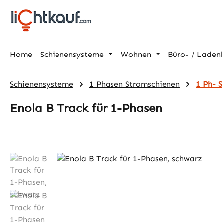
m Hauptinhalt springen
Zur Suche springen
Zur Hauptnavigation springen
Home
Schienensysteme
Wohnen
Büro- / Laden
Schienensysteme
1 Phasen Stromschienen
1 Ph- 
Enola B Track für 1-Phasen
Bildergalerie überspringen