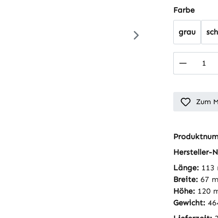
auswä
Farbe
grau
sc
Produkt
Zum M
Produktnu
Hersteller-N
Länge:
113
Breite:
67 
Höhe:
120 
Gewicht:
46