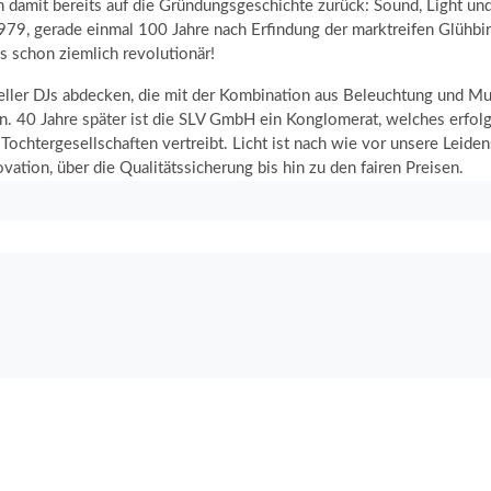
an damit bereits auf die Gründungsgeschichte zurück: Sound, Light u
979, gerade einmal 100 Jahre nach Erfindung der marktreifen Glühbi
s schon ziemlich revolutionär!
eller DJs abdecken, die mit der Kombination aus Beleuchtung und M
n. 40 Jahre später ist die SLV GmbH ein Konglomerat, welches erfolgr
chtergesellschaften vertreibt. Licht ist nach wie vor unsere Leidens
ation, über die Qualitätssicherung bis hin zu den fairen Preisen.