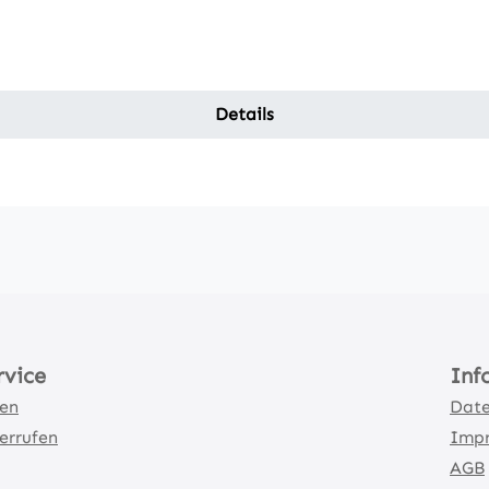
Details
rvice
Inf
ten
Date
errufen
Imp
AGB