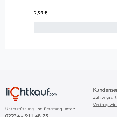
Regulärer Preis:
2,99 €
Kundense
Zahlungsar
Vertrag wid
Unterstützung und Beratung unter:
02234 - 911 48 25