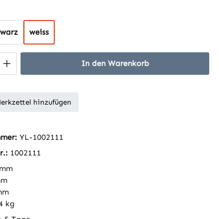
hlen
hwarz
weiss
 Anzahl: Gib den gewünschten Wert ein 
In den Warenkorb
erkzettel hinzufügen
mmer:
YL-1002111
r.:
1002111
 mm
mm
mm
4 kg