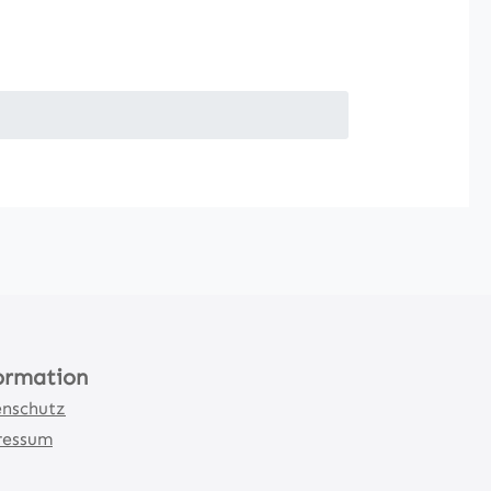
ormation
nschutz
ressum