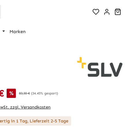
War
Marken
€
is:
%
Regulärer Preis:
83,30 €
(34.45% gespart)
MwSt. zzgl. Versandkosten
rtig in 1 Tag, Lieferzeit 2-5 Tage