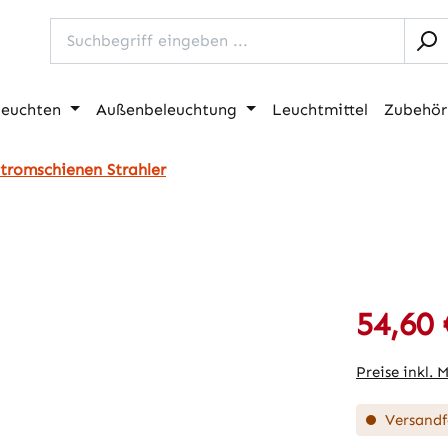
leuchten
Außenbeleuchtung
Leuchtmittel
Zubehör
Stromschienen Strahler
54,60 
Verkaufspre
Preise inkl. 
Versandfe