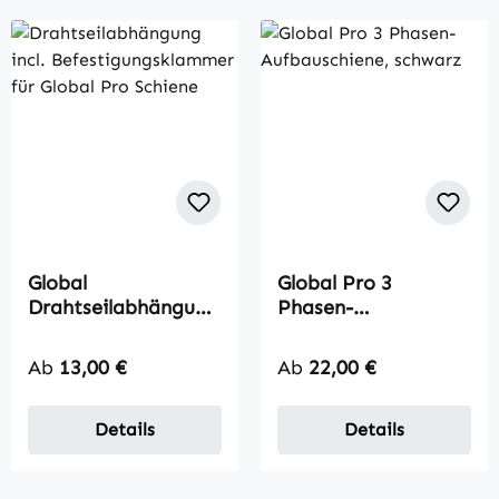
Global
Global Pro 3
Drahtseilabhängung
Phasen-
mit
Aufbauschiene XTS
Befestigungsklamm
Regulärer Preis:
Regulärer Preis:
Ab
13,00 €
Ab
22,00 €
er
Details
Details