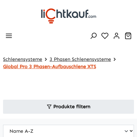
Zum Hauptinhalt springen
Wa
Schienensysteme
3 Phasen Schienensysteme
Global Pro 3 Phasen-Aufbauschiene XTS
Produkte filtern