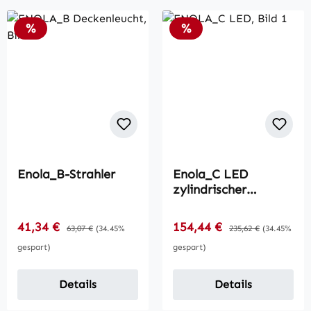
Rabatt
Rabatt
%
%
Enola_B-Strahler
Enola_C LED
zylindrischer
Strahler
Verkaufspreis:
Verkaufspreis:
41,34 €
Regulärer Preis:
154,44 €
Regulärer Preis:
63,07 €
(34.45%
235,62 €
(34.45%
gespart)
gespart)
Details
Details