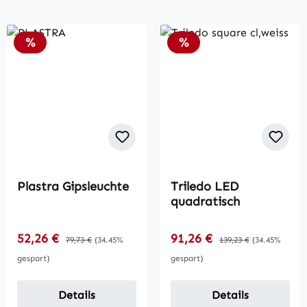
Rabatt
Rabatt
%
%
Plastra Gipsleuchte
Triledo LED
quadratisch
Verkaufspreis:
Verkaufspreis:
52,26 €
Regulärer Preis:
91,26 €
Regulärer Preis:
79,73 €
(34.45%
139,23 €
(34.45%
gespart)
gespart)
Details
Details