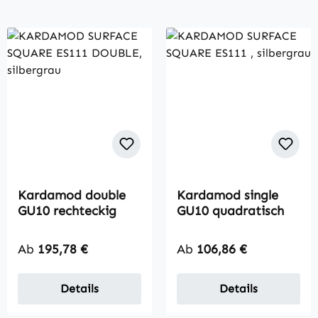
Kardamod double
Kardamod single
GU10 rechteckig
GU10 quadratisch
Regulärer Preis:
Regulärer Preis:
Ab
195,78 €
Ab
106,86 €
Details
Details