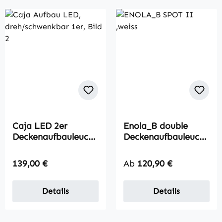
Caja LED 2er
Enola_B double
Deckenaufbauleucht
Deckenaufbauleucht
e
e
Regulärer Preis:
Regulärer Preis:
139,00 €
Ab
120,90 €
Details
Details