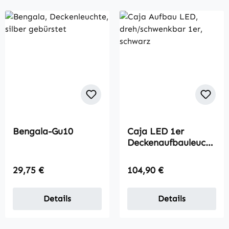
Bengala-Gu10
Caja LED 1er
Deckenaufbauleucht
e
Regulärer Preis:
Regulärer Preis:
29,75 €
104,90 €
Details
Details