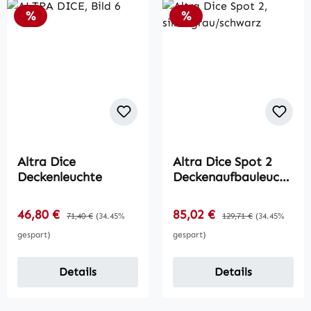
Rabatt
Rabatt
%
%
Altra Dice
Altra Dice Spot 2
Deckenleuchte
Deckenaufbauleucht
e
Verkaufspreis:
Verkaufspreis:
46,80 €
Regulärer Preis:
85,02 €
Regulärer Preis:
71,40 €
(34.45%
129,71 €
(34.45%
gespart)
gespart)
Details
Details