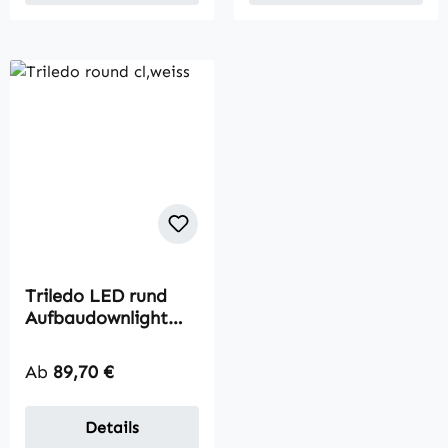
Triledo LED rund
Aufbaudownlight
Leuchte
Regulärer Preis:
Ab
89,70 €
Details