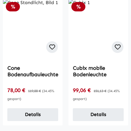
Rabatt
Rabatt
%
%
Cone
Cubix mobile
Bodenaufbauleuchte
Bodenleuchte
Verkaufspreis:
Verkaufspreis:
78,00 €
Regulärer Preis:
99,06 €
Regulärer Preis:
119,00 €
(34.45%
151,13 €
(34.45%
gespart)
gespart)
Details
Details