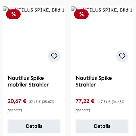
Rabatt
Rabatt
%
%
Nautilus Spike
Nautilus Spike
mobiler Strahler
Strahler
Verkaufspreis:
Verkaufspreis:
20,67 €
Regulärer Preis:
77,22 €
Regulärer Preis:
32,13 €
(35.67%
117,81 €
(34.45%
gespart)
gespart)
Details
Details