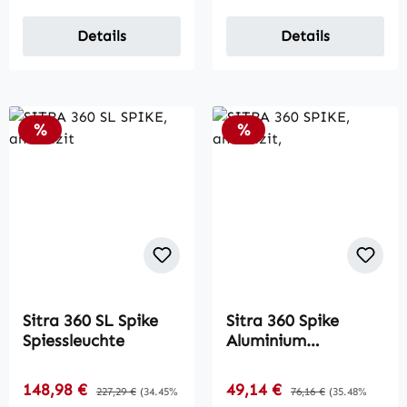
Details
Details
Rabatt
Rabatt
%
%
Sitra 360 SL Spike
Sitra 360 Spike
Spiessleuchte
Aluminium
gefertigte
Spiessleuchte
Verkaufspreis:
Verkaufspreis:
148,98 €
Regulärer Preis:
49,14 €
Regulärer Preis:
227,29 €
(34.45%
76,16 €
(35.48%