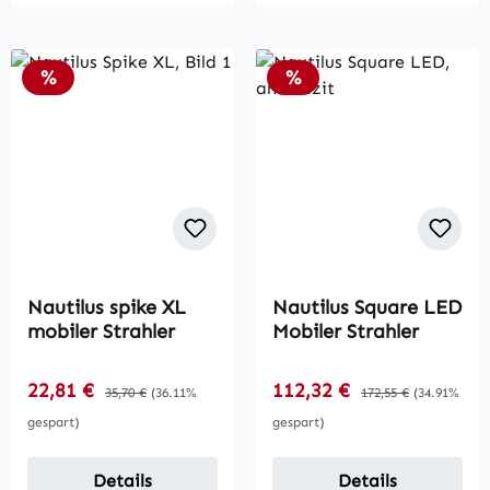
Rabatt
Rabatt
%
%
Nautilus spike XL
Nautilus Square LED
mobiler Strahler
Mobiler Strahler
Verkaufspreis:
Verkaufspreis:
22,81 €
Regulärer Preis:
112,32 €
Regulärer Preis:
35,70 €
(36.11%
172,55 €
(34.91%
gespart)
gespart)
Details
Details