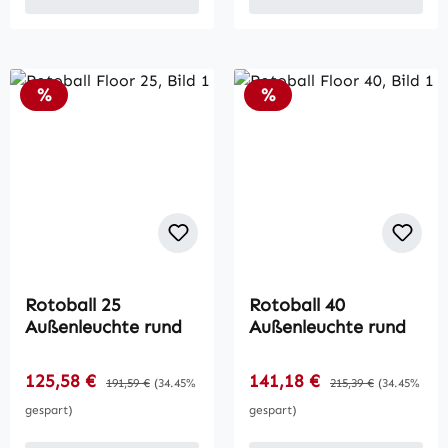
Rabatt
Rabatt
%
%
Rotoball 25
Rotoball 40
Außenleuchte rund
Außenleuchte rund
Verkaufspreis:
Verkaufspreis:
125,58 €
Regulärer Preis:
141,18 €
Regulärer Preis:
191,59 €
(34.45%
215,39 €
(34.45%
gespart)
gespart)