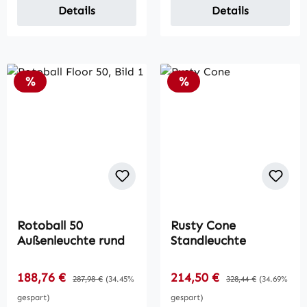
Details
Details
Rabatt
Rabatt
%
%
Rotoball 50
Rusty Cone
Außenleuchte rund
Standleuchte
Verkaufspreis:
Verkaufspreis:
188,76 €
Regulärer Preis:
214,50 €
Regulärer Preis:
287,98 €
(34.45%
328,44 €
(34.69%
gespart)
gespart)