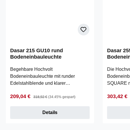
Dasar 215 GU10 rund
Dasar 25
Bodeneinbauleuchte
Bodenein
Begehbare Hochvolt
Die Hochv
Bodeneinbauleuchte mit runder
Bodeneinb
Edelstahlblende und klarer
SQUARE mi
Glasabdeckung. Durch die Schutzart
Edelstahlbl
Verkaufspreis:
Regulärer Preis:
Verkaufsp
209,04 €
303,42 €
IP67 ist die Leuchte für den
Glasabdeck
318,92 €
(34.45% gespart)
Außenbereich geeignet. Um eine
Hochleist
genaue Ausleuchtung zu
Herstellers
Details
gewährleisten, ist das Leuchtmittel
die Schutza
kardanisch gelagert. Der elektrische
Lichtaustrit