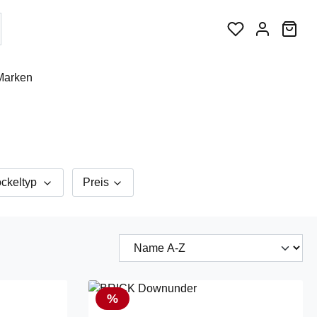
War
Marken
ckeltyp
Preis
Rabatt
%