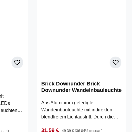
Brick Downunder Brick
Downunder Wandeinbauleuchte
it
Aus Aluminium gefertigte
 LEDs
Wandeinbauleuchte mit indirekten,
leuchten
blendfreiem Lichtaustritt. Durch die
ach unten
Schutzart IP44 ist die Leuchte für den
htaustritt.
Verkaufspreis:
Regulärer Preis:
31,59 €
Außenbereich geeignet. Es wird kein
spart)
49,39 €
(36.04% gespart)
n wurde