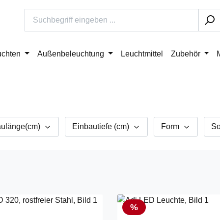
uchten
Außenbeleuchtung
Leuchtmittel
Zubehör
aulänge(cm)
Einbautiefe (cm)
Form
So
Rabatt
%