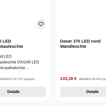
5 LED
Dasar 370 LED rund
bauleuchte
Wandleuchte
olt LED
auleuchte DASAR LED
t qudratischer
ende und teilsatinierter
reis:
Regulärer Preis:
Verkaufspreis:
Regulärer Preis:
133,38 €
ung ist mit einem
479,57 €
(36.73% gespart)
203,49 €
(34.45% ge
ungs LED Modul des
 Philips ausgestattet. Durch
Details
Details
rt IP67 und den indirekten
t ist Leuchte für