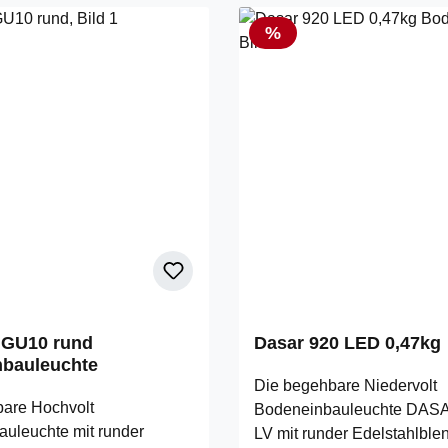
endung geeignet. Der
 Anschluss erfolgt durch
Rabatt
%
ten Treiber direkt an 230V
ng. Zur einfachen
findet sich ein Einbautopf
mfang. Diese Leuchte
ngebaute LED-Lampen.
++. Die Lampen können in
e nicht ausgetauscht
 GU10 rund
Dasar 920 LED 0,47kg
bauleuchte
Die begehbare Niedervolt
are Hochvolt
Bodeneinbauleuchte DAS
uleuchte mit runder
LV mit runder Edelstahlble