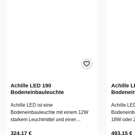
Achille LED 190
Achille 
Bodeneinbauleuchte
Bodenein
Achille LED ist eine
Achille LED
Bodeneinbauleuchte mit einem 12W
Bodeneinba
starkem Leuchtmittel und einer
18W oder 
Farbtemperatur von
Farbtemper
Regulärer Preis:
Regulärer
324,17 €
493,15 €
3000K(wamweiss). Ein Reflektor mit
3000K(wamw