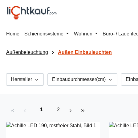
m Hauptinhalt springen
Zur Suche springen
Zur Hauptnavigation springen
Home
Schienensysteme
Wohnen
Büro- / Ladenle
Außenbeleuchtung
Außen Einbauleuchten
Hersteller
Einbaudurchmesser(cm)
Einb
Seite
Seite
1
2