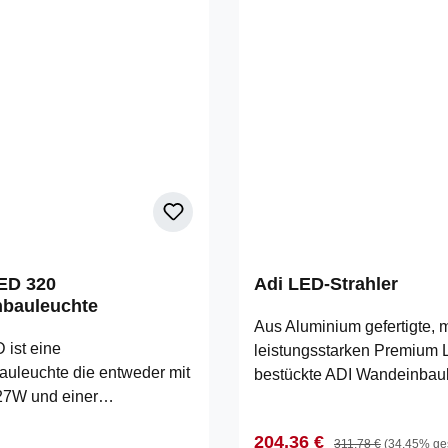
LED 320
Adi LED-Strahler
bauleuchte
Aus Aluminium gefertigte, m
 ist eine
leistungsstarken Premium
uleuchte die entweder mit
bestückte ADI Wandeinbau
27W und einer
hat einen mit indirektem, n
atur von
gerichtetem, blendfreiem Lic
 Preis:
Verkaufspreis:
Regulärer Preis:
204,36 €
eiss) versdent wird. Ein
311,78 €
(34.45% ge
Das geschwungene Desig