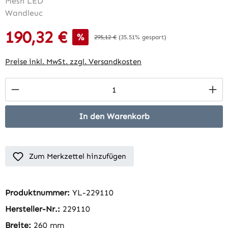
190,32 €
Verkaufspreis:
%
Regulärer Preis:
295,12 €
(35.51% gespart)
Preise inkl. MwSt. zzgl. Versandkosten
Produkt Anzahl: Gib den gewünschten Wert 
In den Warenkorb
Zum Merkzettel hinzufügen
Produktnummer:
YL-229110
Hersteller-Nr.:
229110
Breite:
260 mm