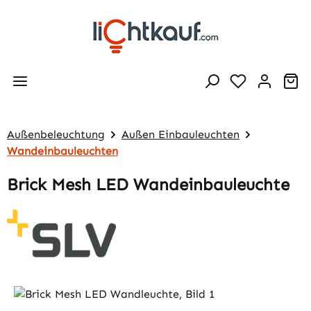
Zum Hauptinhalt springen
Wa
Außenbeleuchtung
Außen Einbauleuchten
Wandeinbauleuchten
Brick Mesh LED Wandeinbauleuchte
Bildergalerie überspringen