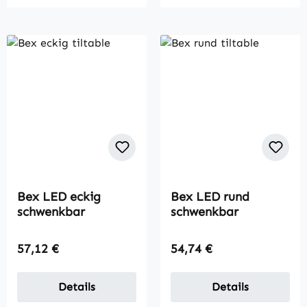
Bex LED eckig
Bex LED rund
schwenkbar
schwenkbar
Regulärer Preis:
Regulärer Preis:
57,12 €
54,74 €
Details
Details