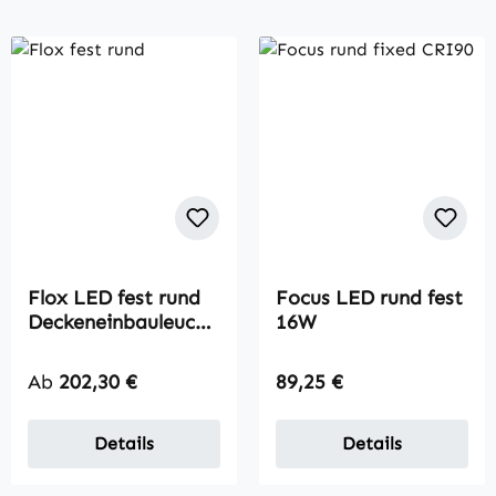
Flox LED fest rund
Focus LED rund fest
Deckeneinbauleucht
16W
e
Regulärer Preis:
Regulärer Preis:
Ab
202,30 €
89,25 €
Details
Details