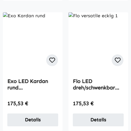
Exo LED Kardan
Flo LED
rund
dreh/schwenkbar
Deckeneinbauleucht
eckig 1er
e
Regulärer Preis:
Regulärer Preis:
175,53 €
175,53 €
Details
Details