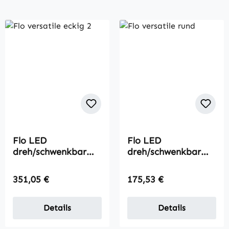
Flo LED
Flo LED
dreh/schwenkbar
dreh/schwenkbar
eckig 2er
rund
Regulärer Preis:
Regulärer Preis:
351,05 €
175,53 €
Details
Details