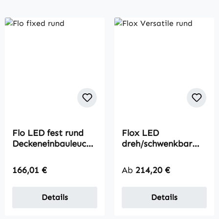
Flo LED fest rund
Flox LED
Deckeneinbauleucht
dreh/schwenkbar
e
rund
Regulärer Preis:
Regulärer Preis:
166,01 €
Ab
214,20 €
Details
Details