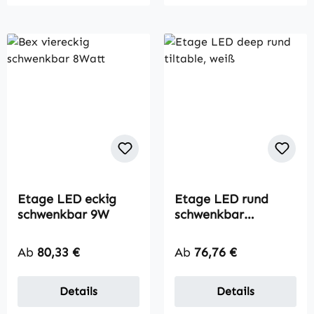
Etage LED eckig
Etage LED rund
schwenkbar 9W
schwenkbar
versenkt
Regulärer Preis:
Regulärer Preis:
Ab
80,33 €
Ab
76,76 €
Details
Details