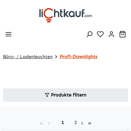
Zum Hauptinhalt springen
Wa
Büro- / Ladenleuchten
Profi-Downlights
Produkte filtern
Seite
Seite
1
2