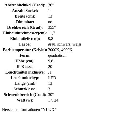
Abstrahlwinkel (Grad):
36°
Anzahl Sockel:
1
Breite (cm):
13
Dimmbar:
no
Drehbereich (Grad):
355°
Einbaudurchmesser(cm):
11,7
Einbautiefe (cm):
9,8
Farbe:
grau, schwarz, weiss
Farbtemperatur (Kelvin):
3000K, 4000K
Form:
quadratisch
Höhe (cm):
9,8
IP Klasse:
20
Leuchtmittel inklusive:
Ja
Leuchtmitteltyp:
LED
Länge (cm):
13
Schutzklasse:
3
Schwenkbereich (Grad):
30°
Watt (w):
17, 24
Herstellerinformationen "YLUX"