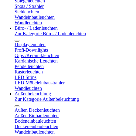
Spiegelleuchten
Spots / Strahler
Stehleuchten
Wandeinbauleuchten
Wandleuchten
Büro- / Ladenleuchten
Zur Kategorie Büro- / Ladenleuchten
Displayleuchten
Profi-Downlights
Gips-/Keramikleuchten
Kardanische Leuchten
Pendelleuchten
Rasterleuchten
LED Strips
LED Möbeleinbaustrahler
Wandleuchten
Außenbeleuchtung
Zur Kategorie Außenbeleuchtung
Außen Deckenleuchten
Außen Einbauleuchten
Bodeneinbauleuchten
Deckeneinbauleuchten
Wandeinbauleuchten