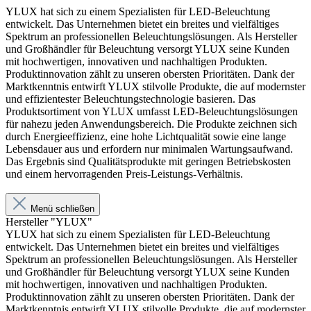
YLUX hat sich zu einem Spezialisten für LED-Beleuchtung
entwickelt. Das Unternehmen bietet ein breites und vielfältiges
Spektrum an professionellen Beleuchtungslösungen. Als Hersteller
und Großhändler für Beleuchtung versorgt YLUX seine Kunden
mit hochwertigen, innovativen und nachhaltigen Produkten.
Produktinnovation zählt zu unseren obersten Prioritäten. Dank der
Marktkenntnis entwirft YLUX stilvolle Produkte, die auf modernster
und effizientester Beleuchtungstechnologie basieren. Das
Produktsortiment von YLUX umfasst LED-Beleuchtungslösungen
für nahezu jeden Anwendungsbereich. Die Produkte zeichnen sich
durch Energieeffizienz, eine hohe Lichtqualität sowie eine lange
Lebensdauer aus und erfordern nur minimalen Wartungsaufwand.
Das Ergebnis sind Qualitätsprodukte mit geringen Betriebskosten
und einem hervorragenden Preis-Leistungs-Verhältnis.
Menü schließen
Hersteller "YLUX"
YLUX hat sich zu einem Spezialisten für LED-Beleuchtung
entwickelt. Das Unternehmen bietet ein breites und vielfältiges
Spektrum an professionellen Beleuchtungslösungen. Als Hersteller
und Großhändler für Beleuchtung versorgt YLUX seine Kunden
mit hochwertigen, innovativen und nachhaltigen Produkten.
Produktinnovation zählt zu unseren obersten Prioritäten. Dank der
Marktkenntnis entwirft YLUX stilvolle Produkte, die auf modernster