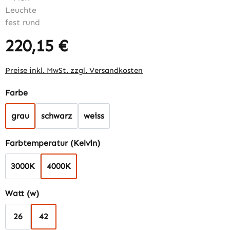
220,15 €
Regulärer Preis:
Preise inkl. MwSt. zzgl. Versandkosten
auswählen
Farbe
grau
schwarz
weiss
auswählen
Farbtemperatur (Kelvin)
3000K
4000K
auswählen
Watt (w)
26
42