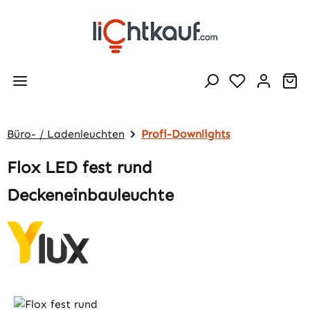
Zum Hauptinhalt springen
Wa
Büro- / Ladenleuchten
Profi-Downlights
Flox LED fest rund
Deckeneinbauleuchte
Bildergalerie überspringen