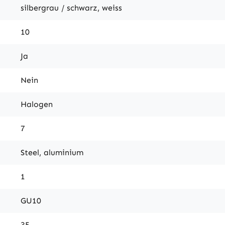
silbergrau / schwarz, weiss
10
Ja
Nein
Halogen
7
Steel, aluminium
1
GU10
35