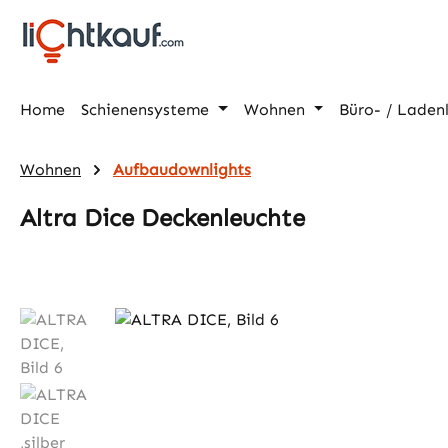
m Hauptinhalt springen
Zur Suche springen
Zur Hauptnavigation springen
Home
Schienensysteme
Wohnen
Büro- / Laden
Wohnen
Aufbaudownlights
Altra Dice Deckenleuchte
Bildergalerie überspringen