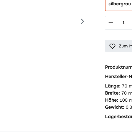
silbergrau
Produkt
Zum M
Produktnu
Hersteller-N
Länge:
70 
Breite:
70 
Höhe:
100 
Gewicht:
0,
Lagerbesta