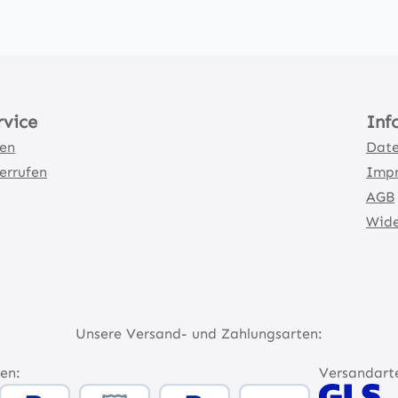
rvice
Inf
ten
Date
errufen
Imp
AGB
Wide
Unsere Versand- und Zahlungsarten:
en:
Versandart