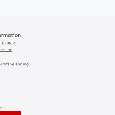
ormation
nschutz
ressum
rrufsbelehrung
en: