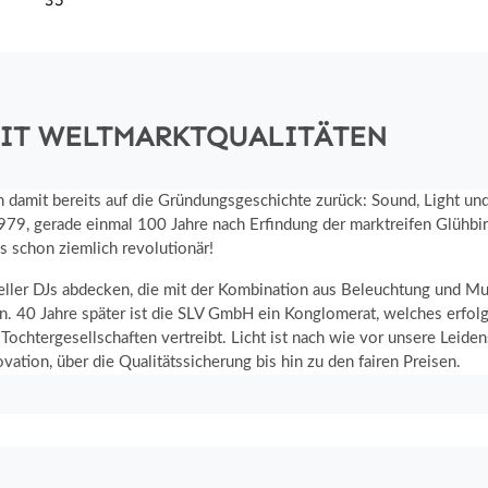
MIT WELTMARKTQUALITÄTEN
an damit bereits auf die Gründungsgeschichte zurück: Sound, Light u
979, gerade einmal 100 Jahre nach Erfindung der marktreifen Glühbi
s schon ziemlich revolutionär!
eller DJs abdecken, die mit der Kombination aus Beleuchtung und M
n. 40 Jahre später ist die SLV GmbH ein Konglomerat, welches erfolgr
chtergesellschaften vertreibt. Licht ist nach wie vor unsere Leidens
ation, über die Qualitätssicherung bis hin zu den fairen Preisen.