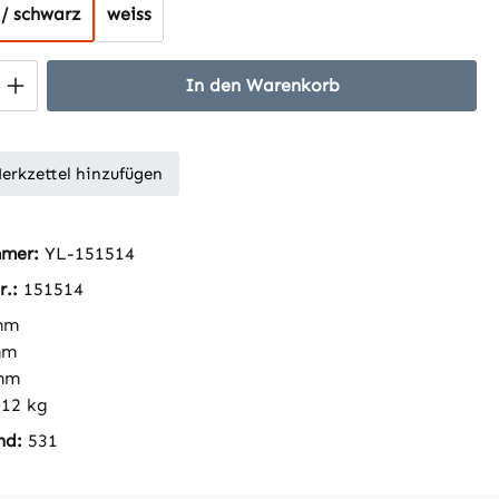
 / schwarz
weiss
 Anzahl: Gib den gewünschten Wert ein 
In den Warenkorb
erkzettel hinzufügen
mmer:
YL-151514
r.:
151514
mm
mm
mm
312 kg
nd:
531