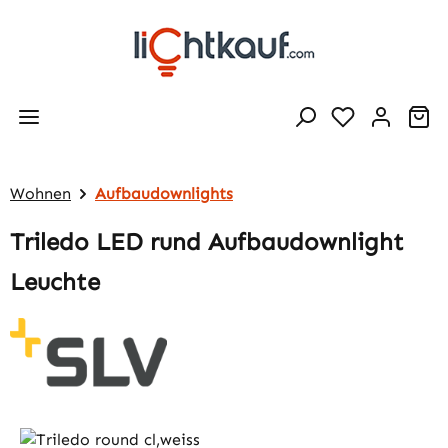
Zum Hauptinhalt springen
Wa
Wohnen
Aufbaudownlights
Triledo LED rund Aufbaudownlight
Leuchte
Bildergalerie überspringen