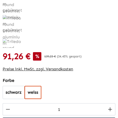
91,26 €
Verkaufspreis:
%
Regulärer Preis:
139,23 €
(34.45% gespart)
Preise inkl. MwSt. zzgl. Versandkosten
auswählen
Farbe
schwarz
weiss
Produkt Anzahl: Gib den gewünschten Wert 