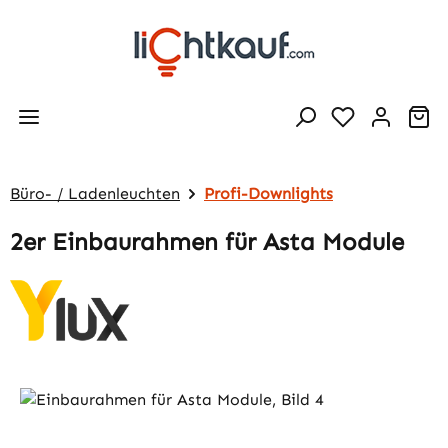
Zum Hauptinhalt springen
Wa
Büro- / Ladenleuchten
Profi-Downlights
2er Einbaurahmen für Asta Module
Bildergalerie überspringen