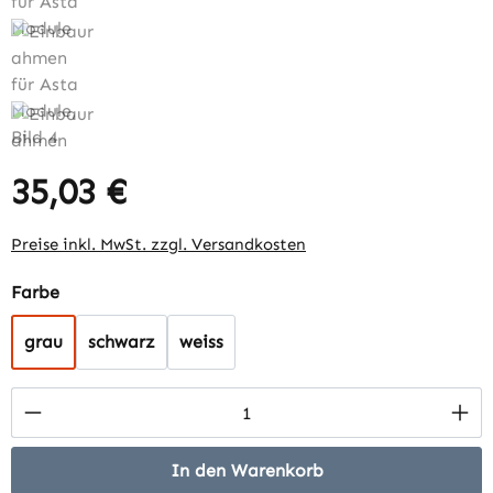
35,03 €
Regulärer Preis:
Preise inkl. MwSt. zzgl. Versandkosten
auswählen
Farbe
grau
schwarz
weiss
Produkt Anzahl: Gib den gewünschten Wert 
In den Warenkorb