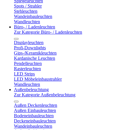
Spiegelleuchten
Spots / Strahler
Stehleuchten
Wandeinbauleuchten
Wandleuchten
Büro- / Ladenleuchten
Zur Kategorie Büro- / Ladenleuchten
Displayleuchten
Profi-Downlights
Gips-/Keramikleuchten
Kardanische Leuchten
Pendelleuchten
Rasterleuchten
LED Strips
LED Möbeleinbaustrahler
Wandleuchten
Außenbeleuchtung
Zur Kategorie Außenbeleuchtung
Außen Deckenleuchten
Außen Einbauleuchten
Bodeneinbauleuchten
Deckeneinbauleuchten
Wandeinbauleuchten