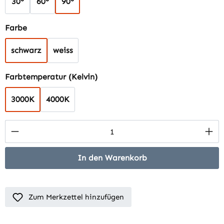
30°
60°
90°
auswählen
Farbe
schwarz
weiss
auswählen
Farbtemperatur (Kelvin)
3000K
4000K
Produkt Anzahl: Gib den gewünschten Wert 
In den Warenkorb
Zum Merkzettel hinzufügen