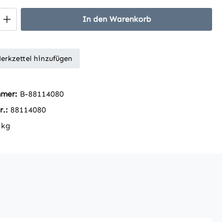
 Anzahl: Gib den gewünschten Wert ein 
In den Warenkorb
erkzettel hinzufügen
mmer:
B-88114080
r.:
88114080
 kg