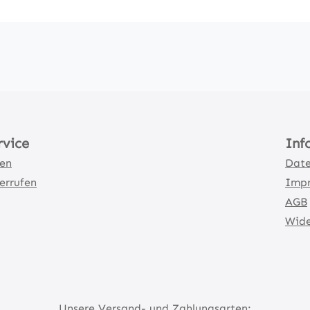
rvice
Inf
ten
Date
errufen
Imp
AGB
Wide
Unsere Versand- und Zahlungsarten: