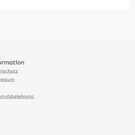
ormation
nschutz
ressum
rrufsbelehrung