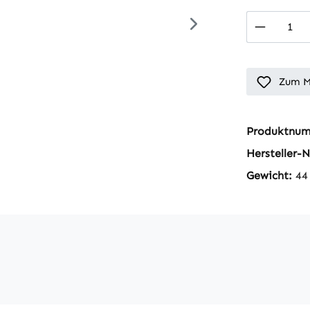
Produkt
Zum M
Produktnu
Hersteller-N
Gewicht:
44