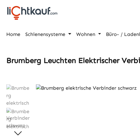
m Hauptinhalt springen
Zur Suche springen
Zur Hauptnavigation springen
Home
Schienensysteme
Wohnen
Büro- / Laden
Brumberg Leuchten Elektrischer Verb
Bildergalerie überspringen