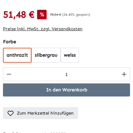
51,48 €
Verkaufspreis:
%
Regulärer Preis:
78,54 €
(34.45% gespart)
Preise inkl. MwSt. zzgl. Versandkosten
auswählen
Farbe
anthrazit
silbergrau
weiss
Produkt Anzahl: Gib den gewünschten Wert 
In den Warenkorb
Zum Merkzettel hinzufügen