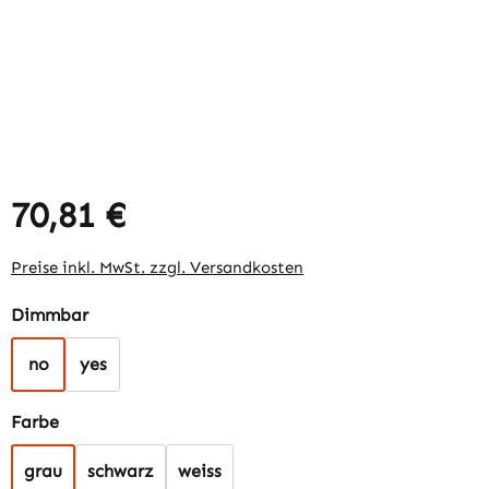
70,81 €
Regulärer Preis:
Preise inkl. MwSt. zzgl. Versandkosten
auswählen
Dimmbar
no
yes
auswählen
Farbe
grau
schwarz
weiss