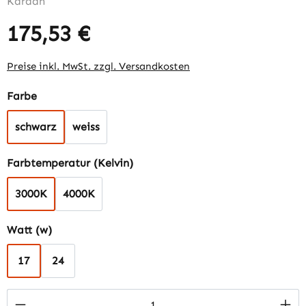
175,53 €
Regulärer Preis:
Preise inkl. MwSt. zzgl. Versandkosten
auswählen
Farbe
schwarz
weiss
auswählen
Farbtemperatur (Kelvin)
3000K
4000K
auswählen
Watt (w)
17
24
Produkt Anzahl: Gib den gewünschten Wert 