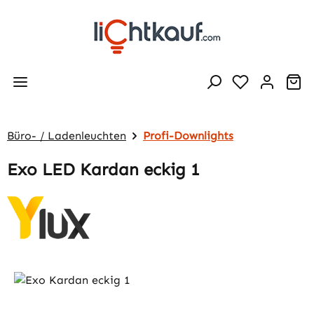
Zum Hauptinhalt springen
Wa
Büro- / Ladenleuchten
Profi-Downlights
Exo LED Kardan eckig 1
Bildergalerie überspringen