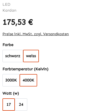
175,53 €
Regulärer Preis:
Preise inkl. MwSt. zzgl. Versandkosten
auswählen
Farbe
schwarz
weiss
auswählen
Farbtemperatur (Kelvin)
3000K
4000K
auswählen
Watt (w)
17
24