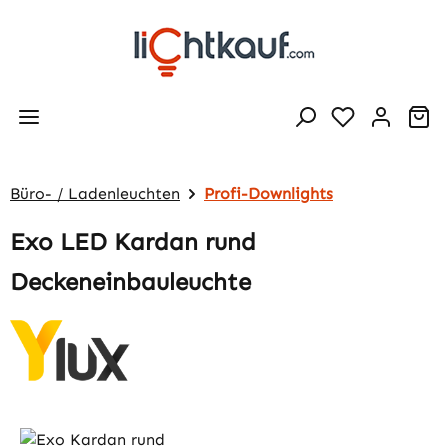
Zum Hauptinhalt springen
Wa
Büro- / Ladenleuchten
Profi-Downlights
Exo LED Kardan rund
Deckeneinbauleuchte
Bildergalerie überspringen