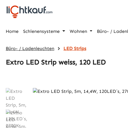
m Hauptinhalt springen
Zur Suche springen
Zur Hauptnavigation springen
Home
Schienensysteme
Wohnen
Büro- / Laden
Büro- / Ladenleuchten
LED Strips
Extro LED Strip weiss, 120 LED
Bildergalerie überspringen