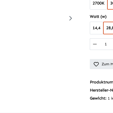
2700K
3
au
Watt (w)
14,4
28,
Produkt
Zum M
Produktnu
Hersteller-N
Gewicht:
1 