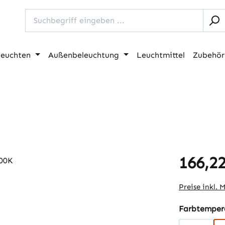
leuchten
Außenbeleuchtung
Leuchtmittel
Zubehör
166,22
Regulärer Pr
Preise inkl. 
Farbtempera