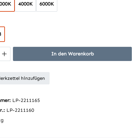
000K
4000K
6000K
swählen
8
 Anzahl: Gib den gewünschten Wert ein 
In den Warenkorb
erkzettel hinzufügen
mmer:
LP-2211165
r.:
LP-2211160
kg