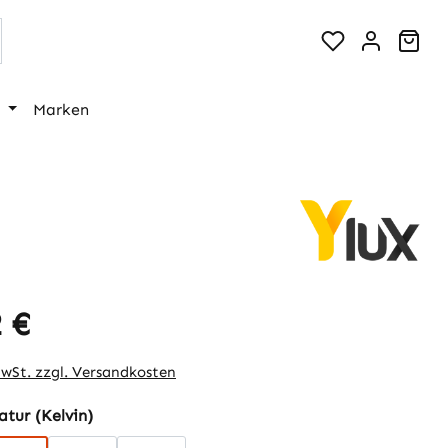
War
Marken
 €
eis:
MwSt. zzgl. Versandkosten
auswählen
tur (Kelvin)