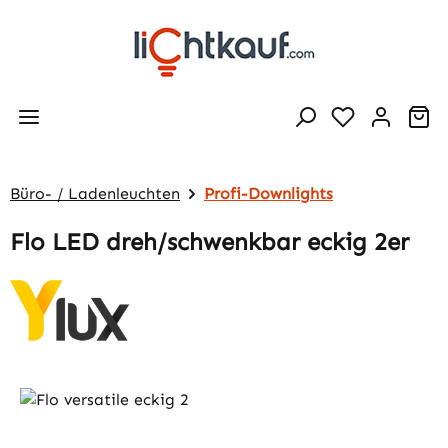
Zum Hauptinhalt springen
Wa
Büro- / Ladenleuchten
Profi-Downlights
Flo LED dreh/schwenkbar eckig 2er
Bildergalerie überspringen