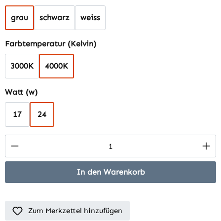
grau
schwarz
weiss
auswählen
Farbtemperatur (Kelvin)
3000K
4000K
auswählen
Watt (w)
17
24
Produkt Anzahl: Gib den gewünschten Wert 
In den Warenkorb
Zum Merkzettel hinzufügen