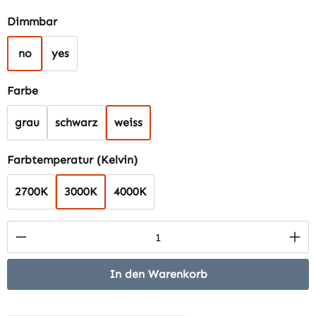
auswählen
Dimmbar
no
yes
auswählen
Farbe
grau
schwarz
weiss
auswählen
Farbtemperatur (Kelvin)
2700K
3000K
4000K
Produkt Anzahl: Gib den gewünschten Wert 
In den Warenkorb