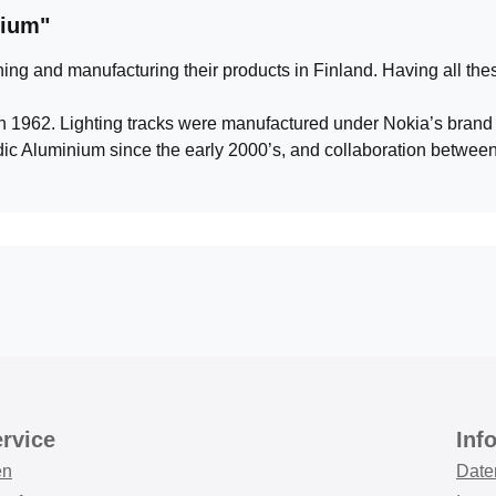
nium"
ning and manufacturing their products in Finland. Having all th
1962. Lighting tracks were manufactured under Nokia’s brand 
rdic Aluminium since the early 2000’s, and collaboration betw
rvice
Inf
en
Date