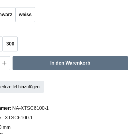
hlen
hwarz
weiss
auswählen
300
Anzahl: Gib den gewünschten Wert ein oder
In den Warenkorb
rkzettel hinzufügen
mmer:
NA-XTSC6100-1
r.:
XTSC6100-1
0 mm