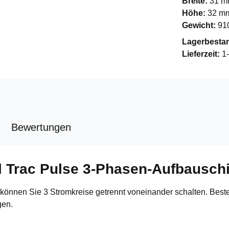
Breite:
31 
Höhe:
32 m
Gewicht:
91
Lagerbesta
Lieferzeit:
1
Bewertungen
l Trac Pulse 3-Phasen-Aufbausch
können Sie 3 Stromkreise getrennt voneinander schalten. Beste
gen.