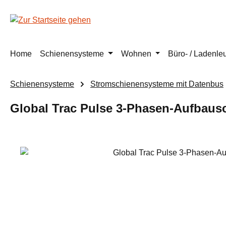
m Hauptinhalt springen
Zur Suche springen
Zur Hauptnavigation springen
Home
Schienensysteme
Wohnen
Büro- / Ladenle
Schienensysteme
Stromschienensysteme mit Datenbus
Global Trac Pulse 3-Phasen-Aufbaus
Bildergalerie überspringen