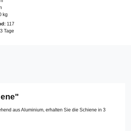
mm
m
0 kg
nd:
117
-3 Tage
iene"
hend aus Aluminium, erhalten Sie die Schiene in 3