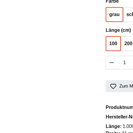
auswä
Farbe
grau
sc
Länge (cm)
100
200
Produkt 
Zum Me
Produktnu
Hersteller-N
Länge:
1.00