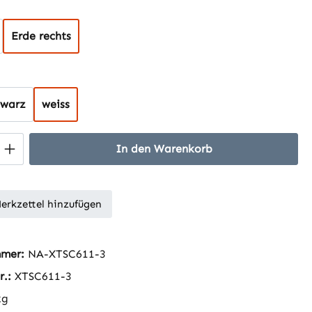
uswählen
Erde rechts
hlen
hwarz
weiss
 Anzahl: Gib den gewünschten Wert ein 
In den Warenkorb
erkzettel hinzufügen
mmer:
NA-XTSC611-3
r.:
XTSC611-3
kg