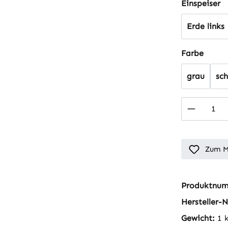
a
Einspeiser
Erde links
auswä
Farbe
grau
sc
Produkt
Zum M
Produktnu
Hersteller-N
Gewicht:
1 