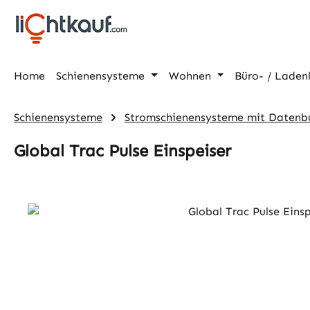
m Hauptinhalt springen
Zur Suche springen
Zur Hauptnavigation springen
Home
Schienensysteme
Wohnen
Büro- / Laden
Schienensysteme
Stromschienensysteme mit Datenb
Global Trac Pulse Einspeiser
Bildergalerie überspringen