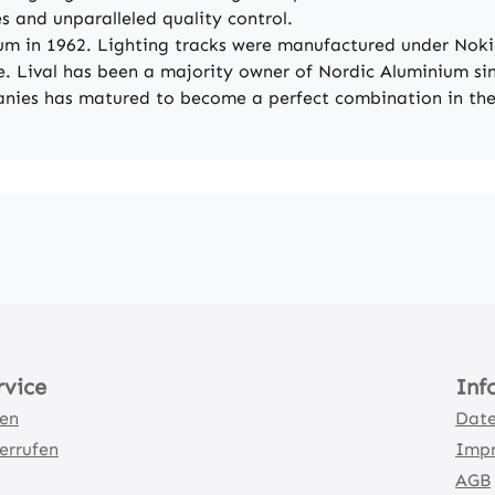
s and unparalleled quality control.
m in 1962. Lighting tracks were manufactured under Nokia
. Lival has been a majority owner of Nordic Aluminium sin
anies has matured to become a perfect combination in the
rvice
Inf
ten
Date
errufen
Imp
AGB