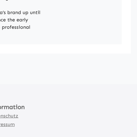
’s brand up until
ce the early
 professional
ormation
nschutz
ressum