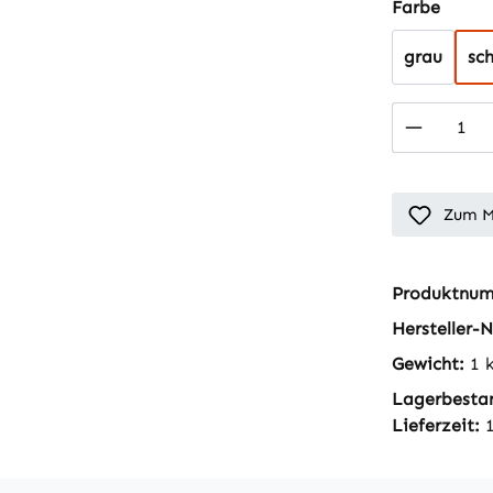
auswä
Farbe
grau
sc
Produkt
Zum M
Produktnu
Hersteller-N
Gewicht:
1 
Lagerbesta
Lieferzeit: