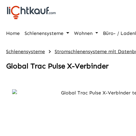
m Hauptinhalt springen
Zur Suche springen
Zur Hauptnavigation springen
Home
Schienensysteme
Wohnen
Büro- / Laden
Schienensysteme
Stromschienensysteme mit Datenb
Global Trac Pulse X-Verbinder
Bildergalerie überspringen