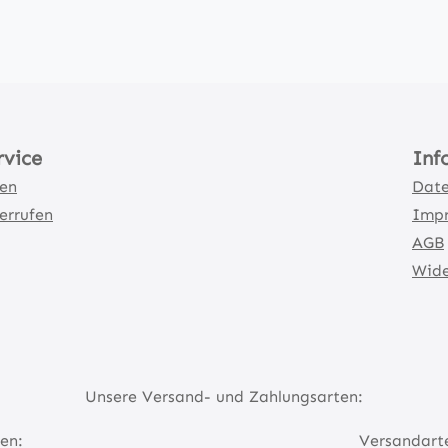
rvice
Inf
ten
Date
errufen
Imp
AGB
Wide
Unsere Versand- und Zahlungsarten:
en:
Versandart