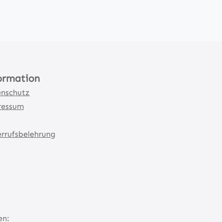
ormation
nschutz
ressum
rrufsbelehrung
en: