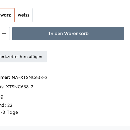
hlen
hwarz
weiss
 Anzahl: Gib den gewünschten Wert ein 
In den Warenkorb
erkzettel hinzufügen
mmer:
NA-XTSNC638-2
r.:
XTSNC638-2
kg
nd:
22
1-3 Tage