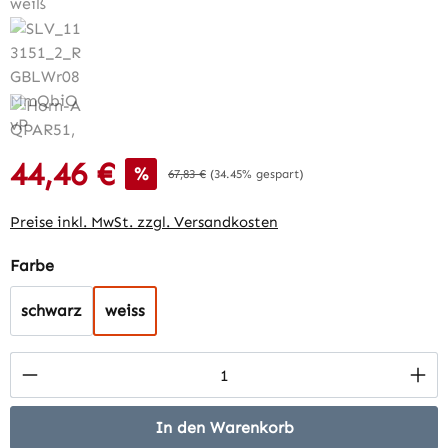
44,46 €
Verkaufspreis:
%
Regulärer Preis:
67,83 €
(34.45% gespart)
Preise inkl. MwSt. zzgl. Versandkosten
auswählen
Farbe
schwarz
weiss
Produkt Anzahl: Gib den gewünschten Wert 
In den Warenkorb