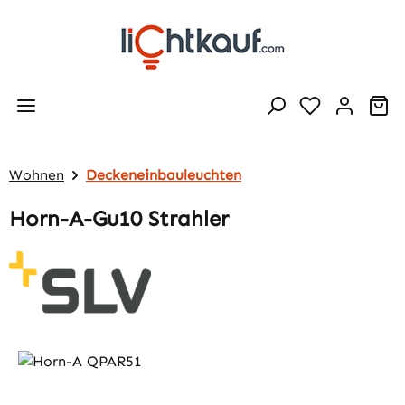
Zum Hauptinhalt springen
Wa
Wohnen
Deckeneinbauleuchten
Horn-A-Gu10 Strahler
Bildergalerie überspringen