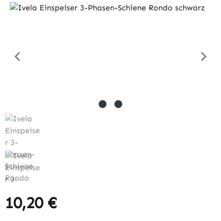
Bildergalerie überspringen
10,20 €
Regulärer Preis: