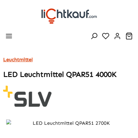
Zum Hauptinhalt springen
Wa
Leuchtmittel
LED Leuchtmittel QPAR51 4000K
Bildergalerie überspringen