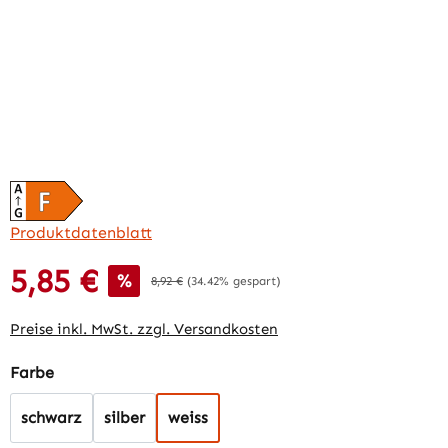
Produktdatenblatt
5,85 €
Verkaufspreis:
%
Regulärer Preis:
8,92 €
(34.42% gespart)
Preise inkl. MwSt. zzgl. Versandkosten
auswählen
Farbe
schwarz
silber
weiss