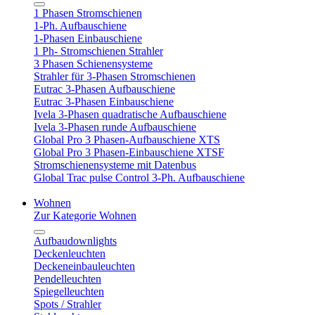
1 Phasen Stromschienen
1-Ph. Aufbauschiene
1-Phasen Einbauschiene
1 Ph- Stromschienen Strahler
3 Phasen Schienensysteme
Strahler für 3-Phasen Stromschienen
Eutrac 3-Phasen Aufbauschiene
Eutrac 3-Phasen Einbauschiene
Ivela 3-Phasen quadratische Aufbauschiene
Ivela 3-Phasen runde Aufbauschiene
Global Pro 3 Phasen-Aufbauschiene XTS
Global Pro 3 Phasen-Einbauschiene XTSF
Stromschienensysteme mit Datenbus
Global Trac pulse Control 3-Ph. Aufbauschiene
Wohnen
Zur Kategorie Wohnen
Aufbaudownlights
Deckenleuchten
Deckeneinbauleuchten
Pendelleuchten
Spiegelleuchten
Spots / Strahler