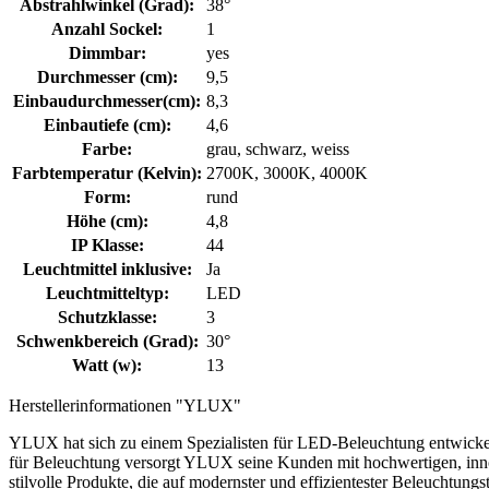
Abstrahlwinkel (Grad):
38°
Anzahl Sockel:
1
Dimmbar:
yes
Durchmesser (cm):
9,5
Einbaudurchmesser(cm):
8,3
Einbautiefe (cm):
4,6
Farbe:
grau, schwarz, weiss
Farbtemperatur (Kelvin):
2700K, 3000K, 4000K
Form:
rund
Höhe (cm):
4,8
IP Klasse:
44
Leuchtmittel inklusive:
Ja
Leuchtmitteltyp:
LED
Schutzklasse:
3
Schwenkbereich (Grad):
30°
Watt (w):
13
Herstellerinformationen "YLUX"
YLUX hat sich zu einem Spezialisten für LED-Beleuchtung entwickelt
für Beleuchtung versorgt YLUX seine Kunden mit hochwertigen, inno
stilvolle Produkte, die auf modernster und effizientester Beleuch