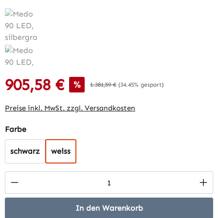
905,58 €
Verkaufspreis:
%
Regulärer Preis:
1.381,59 €
(34.45% gespart)
Preise inkl. MwSt. zzgl. Versandkosten
auswählen
Farbe
schwarz
weiss
Produkt Anzahl: Gib den gewünschten Wert 
In den Warenkorb