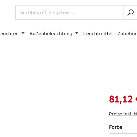
leuchten
Außenbeleuchtung
Leuchtmittel
Zubehör
81,12 
Verkaufspre
Preise inkl. 
auswä
Farbe