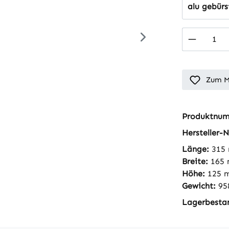
alu gebürs
Produkt
Zum M
Produktnu
Hersteller-N
Länge:
315
Breite:
165
Höhe:
125 
Gewicht:
95
Lagerbesta