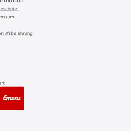
ormation
nschutz
ressum
rrufsbelehrung
en: