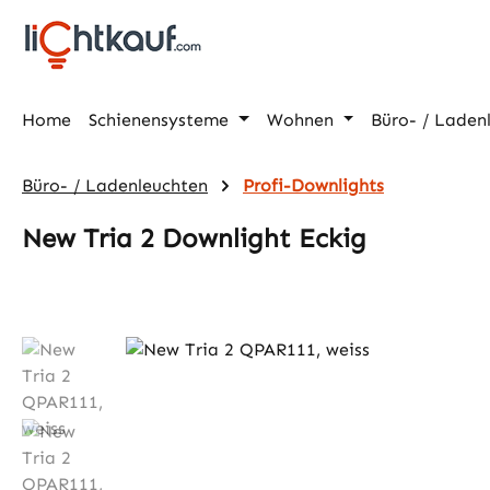
m Hauptinhalt springen
Zur Suche springen
Zur Hauptnavigation springen
Home
Schienensysteme
Wohnen
Büro- / Laden
Büro- / Ladenleuchten
Profi-Downlights
New Tria 2 Downlight Eckig
Bildergalerie überspringen