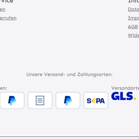
rvice
Inf
ten
Date
errufen
Imp
AGB
Wide
Unsere Versand- und Zahlungsarten:
en:
Versandart