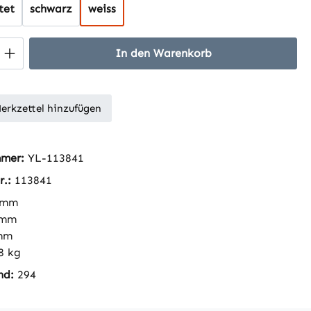
tet
schwarz
weiss
 Anzahl: Gib den gewünschten Wert ein 
In den Warenkorb
erkzettel hinzufügen
mmer:
YL-113841
r.:
113841
 mm
 mm
mm
8 kg
nd:
294