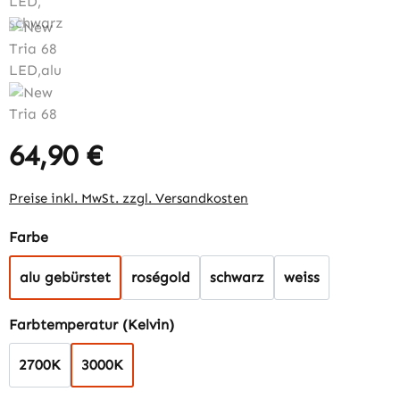
64,90 €
Regulärer Preis:
Preise inkl. MwSt. zzgl. Versandkosten
auswählen
Farbe
alu gebürstet
roségold
schwarz
weiss
auswählen
Farbtemperatur (Kelvin)
2700K
3000K