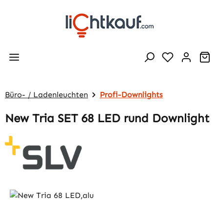
Zum Hauptinhalt springen
Wa
Büro- / Ladenleuchten
Profi-Downlights
New Tria SET 68 LED rund Downlight
Bildergalerie überspringen