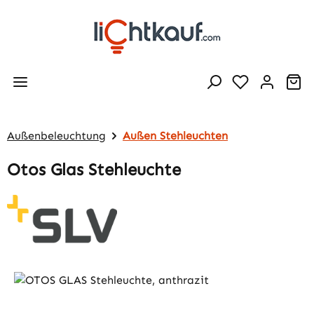
Zum Hauptinhalt springen
Wa
Außenbeleuchtung
Außen Stehleuchten
Otos Glas Stehleuchte
Bildergalerie überspringen