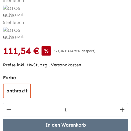
111,54 €
Verkaufspreis:
%
Regulärer Preis:
171,36 €
(34.91% gespart)
Preise inkl. MwSt. zzgl. Versandkosten
auswählen
Farbe
anthrazit
Produkt Anzahl: Gib den gewünschten Wert 
In den Warenkorb