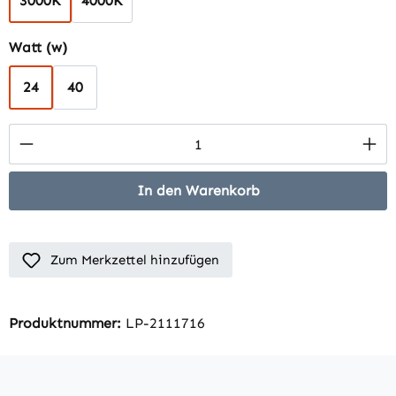
3000K
4000K
auswählen
Watt (w)
24
40
Produkt Anzahl: Gib den gewünschten Wert 
In den Warenkorb
Zum Merkzettel hinzufügen
Produktnummer:
LP-2111716