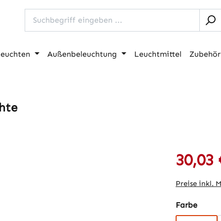
leuchten
Außenbeleuchtung
Leuchtmittel
Zubehör
hte
30,03 
Verkaufspre
Preise inkl. 
auswä
Farbe