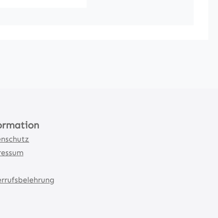
ormation
nschutz
ressum
rrufsbelehrung