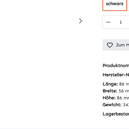
schwarz
Produkt
Zum M
Produktnu
Hersteller-N
Länge:
86 
Breite:
56 
Höhe:
86 m
Gewicht:
34
Lagerbesta