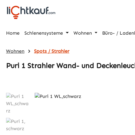
m Hauptinhalt springen
Zur Suche springen
Zur Hauptnavigation springen
Home
Schienensysteme
Wohnen
Büro- / Laden
Wohnen
Spots / Strahler
Puri 1 Strahler Wand- und Deckenleuc
Bildergalerie überspringen