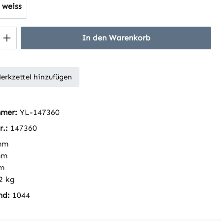
weiss
 Anzahl: Gib den gewünschten Wert ein 
In den Warenkorb
erkzettel hinzufügen
mmer:
YL-147360
r.:
147360
mm
mm
m
2 kg
nd:
1044