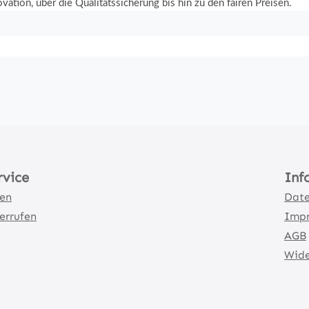
ation, über die Qualitätssicherung bis hin zu den fairen Preisen.
rvice
Inf
ten
Date
errufen
Imp
AGB
Wide