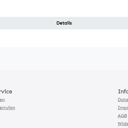
Details
rvice
Inf
ten
Date
errufen
Imp
AGB
Wide