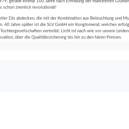
979, gerade einmal 100 Jahre nach Erfindung der marktreifen Glühbi
s schon ziemlich revolutionär!
eller DJs abdecken, die mit der Kombination aus Beleuchtung und M
n. 40 Jahre später ist die SLV GmbH ein Konglomerat, welches erfolgr
chtergesellschaften vertreibt. Licht ist nach wie vor unsere Leidens
ation, über die Qualitätssicherung bis hin zu den fairen Preisen.