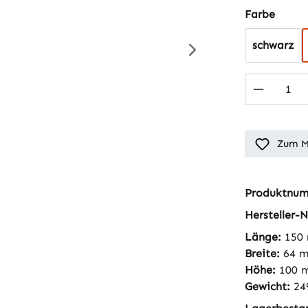
auswä
Farbe
schwarz
Produkt
Zum M
Produktnu
Hersteller-N
Länge:
150
Breite:
64 
Höhe:
100 
Gewicht:
24