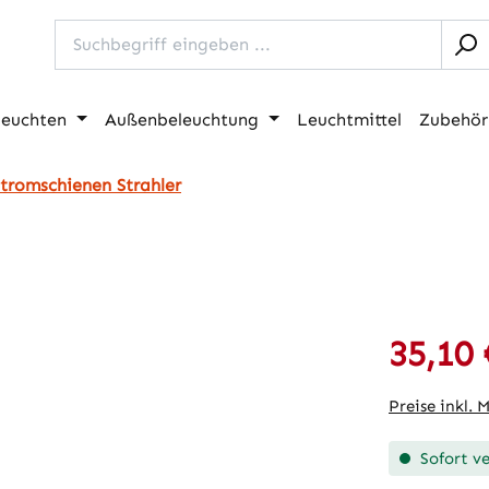
leuchten
Außenbeleuchtung
Leuchtmittel
Zubehör
Stromschienen Strahler
35,10 
Verkaufspre
Preise inkl. 
Sofort ve