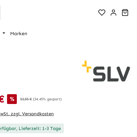
War
Marken
€
is:
%
Regulärer Preis:
53,55 €
(34.45% gespart)
MwSt. zzgl. Versandkosten
rfügbar, Lieferzeit: 1-3 Tage