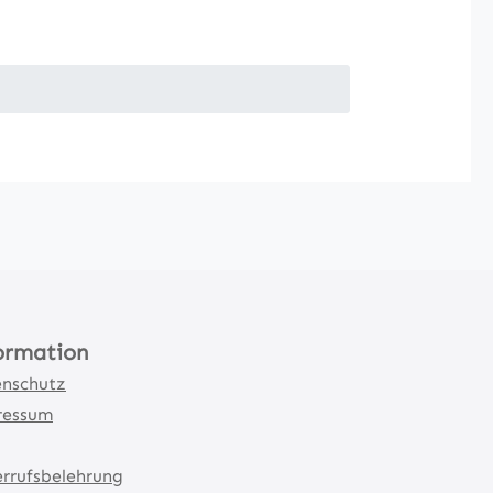
ormation
nschutz
ressum
rrufsbelehrung