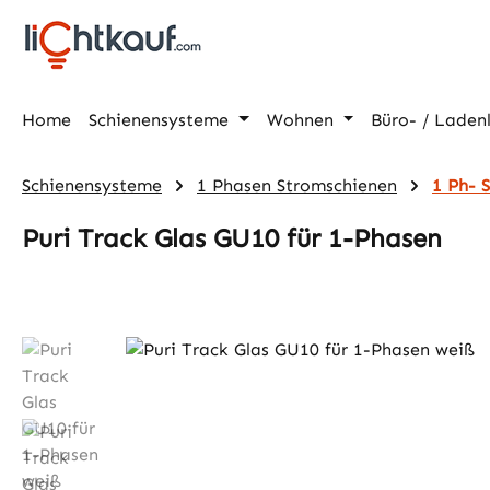
m Hauptinhalt springen
Zur Suche springen
Zur Hauptnavigation springen
Home
Schienensysteme
Wohnen
Büro- / Laden
Schienensysteme
1 Phasen Stromschienen
1 Ph- 
Puri Track Glas GU10 für 1-Phasen
Bildergalerie überspringen