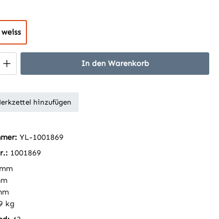
hlen
weiss
 Anzahl: Gib den gewünschten Wert ein 
In den Warenkorb
erkzettel hinzufügen
mmer:
YL-1001869
r.:
1001869
 mm
mm
mm
9 kg