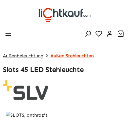
Zum Hauptinhalt springen
Wa
Außenbeleuchtung
Außen Stehleuchten
Slots 45 LED Stehleuchte
Bildergalerie überspringen