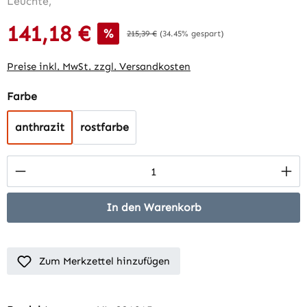
141,18 €
Verkaufspreis:
%
Regulärer Preis:
215,39 €
(34.45% gespart)
Preise inkl. MwSt. zzgl. Versandkosten
auswählen
Farbe
anthrazit
rostfarbe
Produkt Anzahl: Gib den gewünschten Wert 
In den Warenkorb
Zum Merkzettel hinzufügen