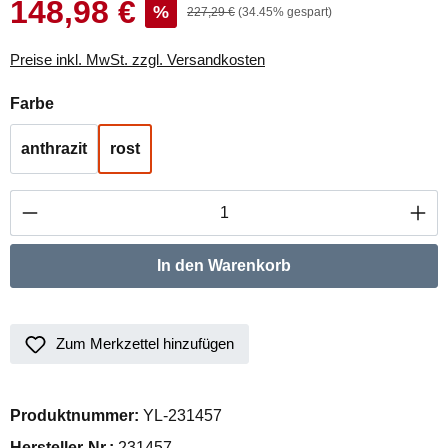
148,98 €
Verkaufspreis:
%
Regulärer Preis:
227,29 €
(34.45% gespart)
Preise inkl. MwSt. zzgl. Versandkosten
auswählen
Farbe
anthrazit
rost
Produkt Anzahl: Gib den gewünschten Wert ei
In den Warenkorb
Zum Merkzettel hinzufügen
Produktnummer:
YL-231457
Hersteller-Nr.:
231457