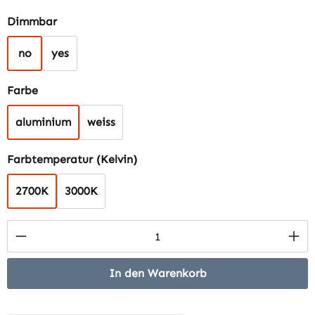
auswählen
Dimmbar
no
yes
auswählen
Farbe
aluminium
weiss
auswählen
Farbtemperatur (Kelvin)
2700K
3000K
Produkt Anzahl: Gib den gewünschten Wert 
In den Warenkorb