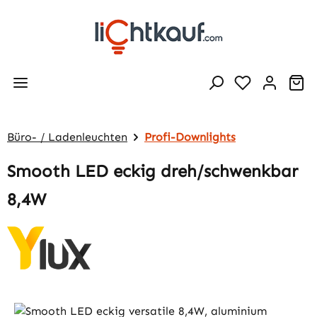
Zum Hauptinhalt springen
Wa
Büro- / Ladenleuchten
Profi-Downlights
Smooth LED eckig dreh/schwenkbar
8,4W
Bildergalerie überspringen