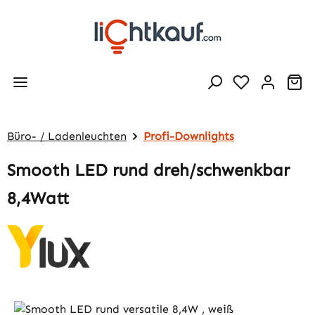
Zum Hauptinhalt springen
Wa
Büro- / Ladenleuchten
Profi-Downlights
Smooth LED rund dreh/schwenkbar
8,4Watt
Bildergalerie überspringen