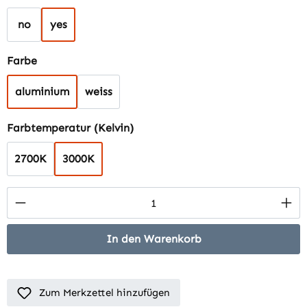
no
yes
auswählen
Farbe
aluminium
weiss
auswählen
Farbtemperatur (Kelvin)
2700K
3000K
Produkt Anzahl: Gib den gewünschten Wert 
In den Warenkorb
Zum Merkzettel hinzufügen