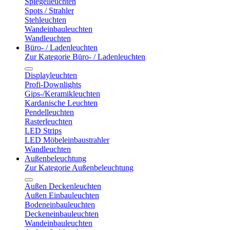
Spiegelleuchten
Spots / Strahler
Stehleuchten
Wandeinbauleuchten
Wandleuchten
Büro- / Ladenleuchten
Zur Kategorie Büro- / Ladenleuchten
Displayleuchten
Profi-Downlights
Gips-/Keramikleuchten
Kardanische Leuchten
Pendelleuchten
Rasterleuchten
LED Strips
LED Möbeleinbaustrahler
Wandleuchten
Außenbeleuchtung
Zur Kategorie Außenbeleuchtung
Außen Deckenleuchten
Außen Einbauleuchten
Bodeneinbauleuchten
Deckeneinbauleuchten
Wandeinbauleuchten