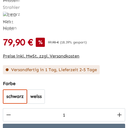
79,90 €
Verkaufspreis:
%
Regulärer Preis:
97,90 €
(18.39% gespart)
Preise inkl. MwSt. zzgl. Versandkosten
Versandfertig in 1 Tag, Lieferzeit 2-5 Tage
auswählen
Farbe
schwarz
weiss
Produkt Anzahl: Gib den gewünschten Wert 