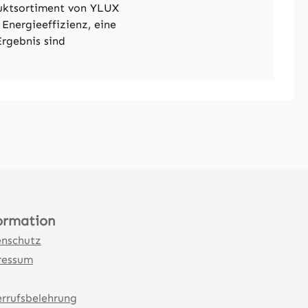
duktsortiment von YLUX
Energieeffizienz, eine
rgebnis sind
ormation
nschutz
ressum
rrufsbelehrung