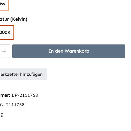
iss
auswählen
tur (Kelvin)
000K
 Anzahl: Gib den gewünschten Wert ein 
In den Warenkorb
erkzettel hinzufügen
mmer:
LP-2111758
r.:
2111758
kg