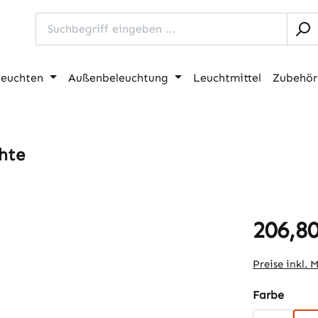
leuchten
Außenbeleuchtung
Leuchtmittel
Zubehör
hte
206,80
Regulärer Pr
Preise inkl. 
auswä
Farbe