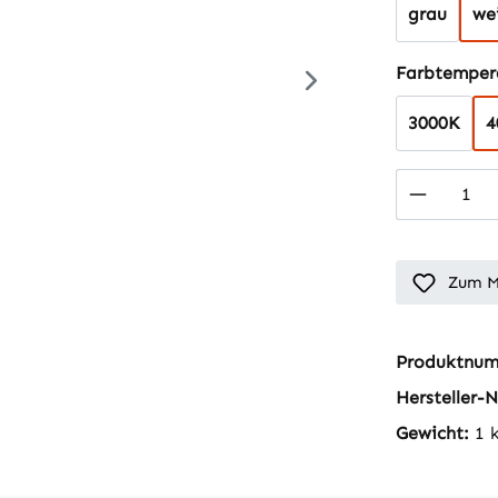
grau
we
Farbtempera
3000K
4
Produkt
Zum M
Produktnu
Hersteller-N
Gewicht:
1 