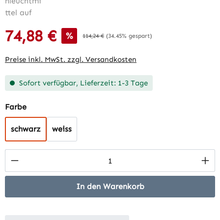
74,88 €
Verkaufspreis:
%
Regulärer Preis:
114,24 €
(34.45% gespart)
Preise inkl. MwSt. zzgl. Versandkosten
Sofort verfügbar, Lieferzeit: 1-3 Tage
auswählen
Farbe
schwarz
weiss
Produkt Anzahl: Gib den gewünschten Wert 
In den Warenkorb