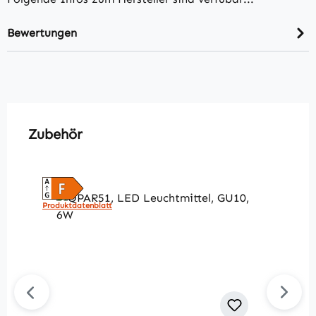
Bewertungen
Produktgalerie überspringen
Zubehör
Produktdatenblatt