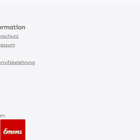
ormation
nschutz
ressum
rrufsbelehrung
en: