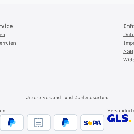
rvice
Inf
ten
Date
errufen
Imp
AGB
Wide
Unsere Versand- und Zahlungsarten:
en:
Versandart