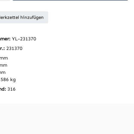
erkzettel hinzufügen
mmer:
YL-231370
r.:
231370
 mm
 mm
mm
.586 kg
nd:
316