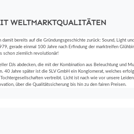
MIT WELTMARKTQUALITÄTEN
an damit bereits auf die Gründungsgeschichte zurück: Sound, Light u
979, gerade einmal 100 Jahre nach Erfindung der marktreifen Glühbi
s schon ziemlich revolutionär!
eller DJs abdecken, die mit der Kombination aus Beleuchtung und M
n. 40 Jahre später ist die SLV GmbH ein Konglomerat, welches erfolgr
chtergesellschaften vertreibt. Licht ist nach wie vor unsere Leidens
ation, über die Qualitätssicherung bis hin zu den fairen Preisen.