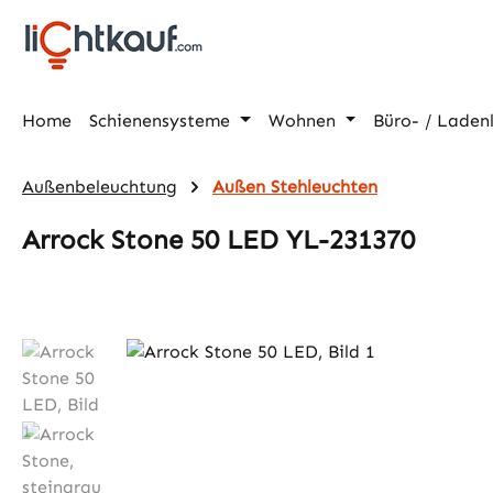
m Hauptinhalt springen
Zur Suche springen
Zur Hauptnavigation springen
Home
Schienensysteme
Wohnen
Büro- / Laden
Außenbeleuchtung
Außen Stehleuchten
Arrock Stone 50 LED YL-231370
Bildergalerie überspringen