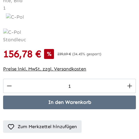
156,78 €
Verkaufspreis:
%
Regulärer Preis:
239,19 €
(34.45% gespart)
Preise inkl. MwSt. zzgl. Versandkosten
Produkt Anzahl: Gib den gewünschten Wert 
In den Warenkorb
Zum Merkzettel hinzufügen