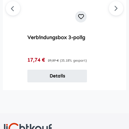
Verbindungsbox 3-polig
Verkaufspreis:
17,74 €
Regulärer Preis:
27,37 €
(35.18% gespart)
Details