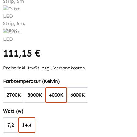
111,15 €
Regulärer Preis:
Preise inkl. MwSt. zzgl. Versandkosten
auswählen
Farbtemperatur (Kelvin)
2700K
3000K
4000K
6000K
auswählen
Watt (w)
7,2
14,4