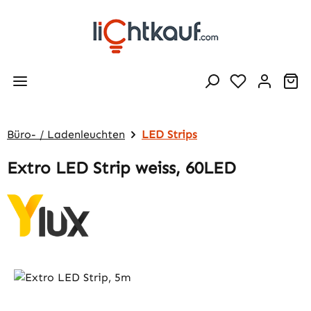
Zum Hauptinhalt springen
Wa
Büro- / Ladenleuchten
LED Strips
Extro LED Strip weiss, 60LED
Bildergalerie überspringen