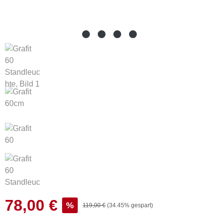
78,00 €
Verkaufspreis:
%
Regulärer Preis:
119,00 €
(34.45% gespart)